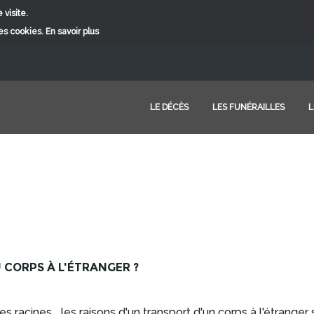
 visite.
ces cookies.
En savoir plus
LE DÉCÈS
LES FUNÉRAILLES
L
CORPS À L'ÉTRANGER ?
es racines... les raisons d'un transport d'un corps à l'étrang