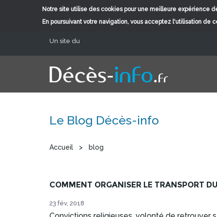
Notre site utilise des cookies pour une meilleure expérience de
En poursuivant votre navigation, vous acceptez l'utilisation de 
Aller au contenu principal
Un site du
Le Blog Décès-info
Vous êtes ici
Accueil
>
blog
COMMENT ORGANISER LE TRANSPORT DU 
23 fév, 2018
Convictions religieuses, volonté de retrouver s