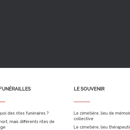
FUNÉRAILLES
LE SOUVENIR
uoi des rites funéraires ?
Le cimetière, lieu de mémoi
collective
ort, mais différents rites de
age
Le cimetière, lieu thérapeut