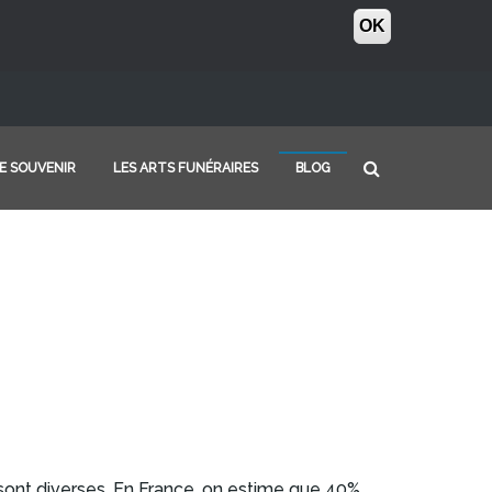
OK
E SOUVENIR
LES ARTS FUNÉRAIRES
BLOG
er sont diverses. En France, on estime que 40%