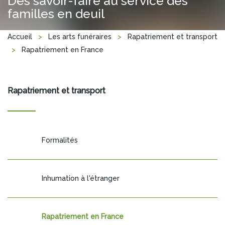
Des savoir-faire au service des
familles en deuil
Vous êtes ici
Accueil
>
Les arts funéraires
>
Rapatriement et transport
>
Rapatriement en France
Rapatriement et transport
Formalités
Inhumation à l'étranger
Rapatriement en France