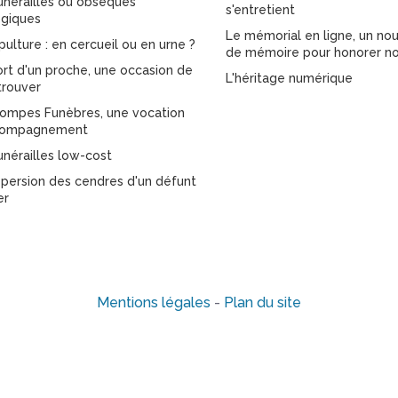
unérailles ou obsèques
s'entretient
giques
Le mémorial en ligne, un nou
pulture : en cercueil ou en urne ?
de mémoire pour honorer no
rt d'un proche, une occasion de
L'héritage numérique
trouver
ompes Funèbres, une vocation
compagnement
unérailles low-cost
spersion des cendres d'un défunt
er
Mentions légales
-
Plan du site