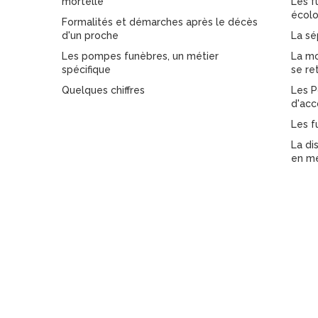
mortelle
Les f
écolo
Formalités et démarches après le décès
d'un proche
La sé
Les pompes funèbres, un métier
La mo
spécifique
se re
Quelques chiffres
Les P
d'ac
Les f
La di
en m