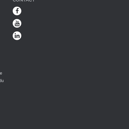
e
ce
du