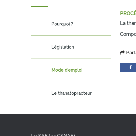
PROCÉ
La than
Pourquoi ?
Composi
Législation
Part
Mode d'emploi
Le thanatopracteur
Le SAF (ex CSNAF)