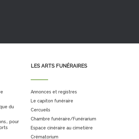
LES ARTS FUNÉRAIRES
re
Annonces et registres
Le capiton funéraire
ique du
Cercueils
Chambre funéraire/Funérarium
ons… pour
orts
Espace cinéraire au cimetière
Crématorium