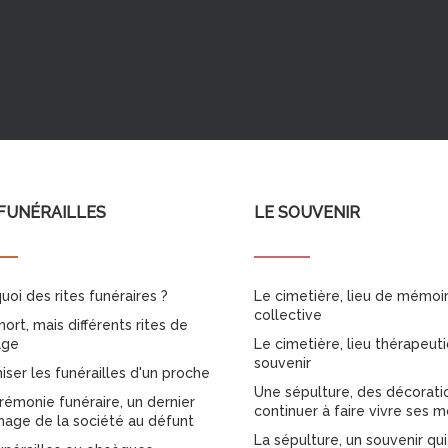
FUNÉRAILLES
LE SOUVENIR
uoi des rites funéraires ?
Le cimetière, lieu de mémoi
collective
ort, mais différents rites de
age
Le cimetière, lieu thérapeut
souvenir
iser les funérailles d'un proche
Une sépulture, des décorati
rémonie funéraire, un dernier
continuer à faire vivre ses m
ge de la société au défunt
La sépulture, un souvenir qui