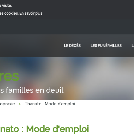
 visite.
ces cookies.
En savoir plus
LE DÉCÈS
LES FUNÉRAILLES
L
res
s familles en deuil
topraxie
>
Thanato : Mode d'emploi
nato : Mode d'emploi