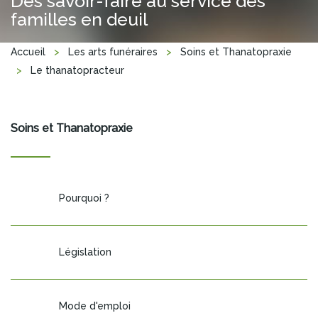
Des savoir-faire au service des
familles en deuil
Vous êtes ici
Accueil
>
Les arts funéraires
>
Soins et Thanatopraxie
>
Le thanatopracteur
Soins et Thanatopraxie
Pourquoi ?
Législation
Mode d'emploi