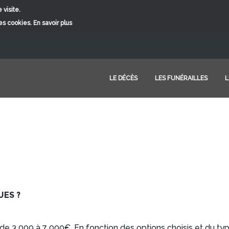
 visite.
ces cookies.
En savoir plus
LE DÉCÈS
LES FUNÉRAILLES
L
UES ?
e 3 000 à 7 000€. En fonction des options choisis et du type