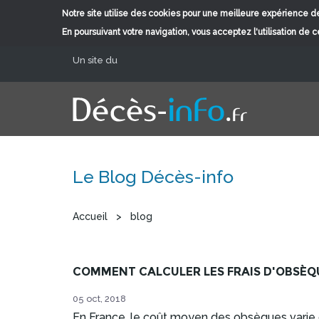
Notre site utilise des cookies pour une meilleure expérience de
En poursuivant votre navigation, vous acceptez l'utilisation de 
Aller au contenu principal
Un site du
Le Blog Décès-info
Vous êtes ici
Accueil
>
blog
COMMENT CALCULER LES FRAIS D'OBSÈQ
05 oct, 2018
En France, le coût moyen des obsèques varie d