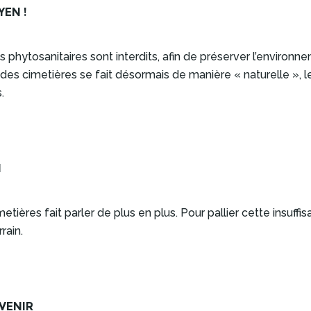
YEN !
ts phytosanitaires sont interdits, afin de préserver l’enviro
s cimetières se fait désormais de manière « naturelle », le 
.
M
res fait parler de plus en plus. Pour pallier cette insuffisa
rain.
AVENIR