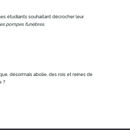
eunes étudiants souhaitant décrocher leur
 des pompes funèbres
.
ique, désormais abolie, des rois et reines de
ue ?