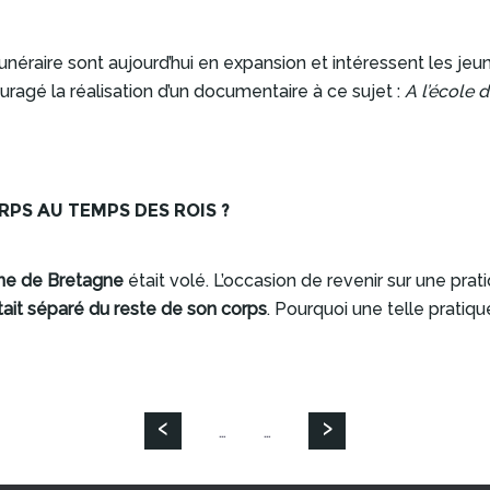
u funéraire sont aujourd’hui en expansion et intéressent les j
gé la réalisation d’un documentaire à ce sujet :
A l’école
PS AU TEMPS DES ROIS ?
ne de Bretagne
était volé. L’occasion de revenir sur une prat
tait séparé du reste de son corps
. Pourquoi une telle pratiq
‹
›
…
…