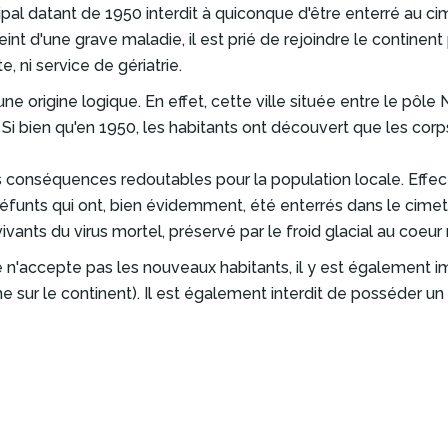
l datant de 1950 interdit à quiconque d'être enterré au cimet
t d'une grave maladie, il est prié de rejoindre le continent pou
 ni service de gériatrie.
e origine logique. En effet, cette ville située entre le pôle
. Si bien qu'en 1950, les habitants ont découvert que les corp
s conséquences redoutables pour la population locale. Effe
 défunts qui ont, bien évidemment, été enterrés dans le cime
s vivants du virus mortel, préservé par le froid glacial au 
ville n'accepte pas les nouveaux habitants, il y est également i
ur le continent). Il est également interdit de posséder un ch