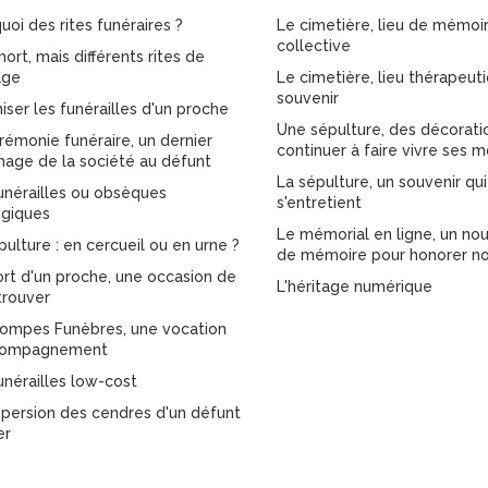
uoi des rites funéraires ?
Le cimetière, lieu de mémoi
collective
ort, mais différents rites de
age
Le cimetière, lieu thérapeut
souvenir
iser les funérailles d'un proche
Une sépulture, des décorati
rémonie funéraire, un dernier
continuer à faire vivre ses m
ge de la société au défunt
La sépulture, un souvenir qui
unérailles ou obsèques
s'entretient
giques
Le mémorial en ligne, un nou
pulture : en cercueil ou en urne ?
de mémoire pour honorer no
rt d'un proche, une occasion de
L'héritage numérique
trouver
ompes Funèbres, une vocation
compagnement
unérailles low-cost
spersion des cendres d'un défunt
er