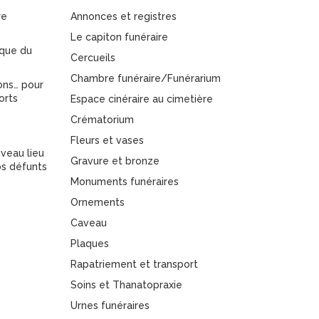
re
Annonces et registres
Le capiton funéraire
ique du
Cercueils
Chambre funéraire/Funérarium
ons… pour
orts
Espace cinéraire au cimetière
Crématorium
Fleurs et vases
veau lieu
Gravure et bronze
s défunts
Monuments funéraires
Ornements
Caveau
Plaques
Rapatriement et transport
Soins et Thanatopraxie
Urnes funéraires