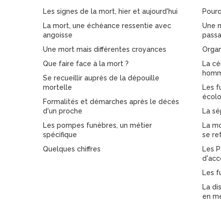
Les signes de la mort, hier et aujourd'hui
Pourq
La mort, une échéance ressentie avec
Une m
angoisse
pass
Une mort mais différentes croyances
Organ
Que faire face à la mort ?
La cé
homma
Se recueillir auprès de la dépouille
mortelle
Les f
écolo
Formalités et démarches après le décès
d'un proche
La sé
Les pompes funèbres, un métier
La mo
spécifique
se re
Quelques chiffres
Les P
d'ac
Les f
La di
en m