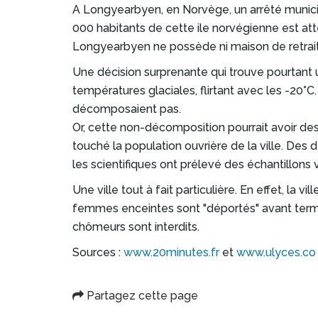
A Longyearbyen, en Norvège, un arrêté municipa
000 habitants de cette ile norvégienne est attein
Longyearbyen ne possède ni maison de retraite,
Une décision surprenante qui trouve pourtant un
températures glaciales, flirtant avec les -20°C
décomposaient pas.
Or, cette non-décomposition pourrait avoir de
touché la population ouvrière de la ville. Des
les scientifiques ont prélevé des échantillon
Une ville tout à fait particulière. En effet, la 
femmes enceintes sont "déportés" avant terme s
chômeurs sont interdits.
Sources :
www.20minutes.fr
et
www.ulyces.co
Partagez cette page