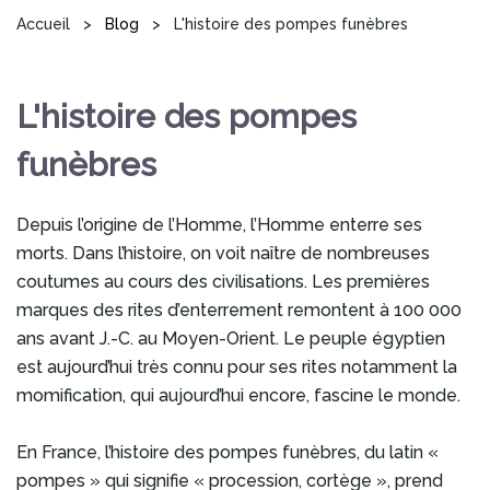
Vous êtes ici
Accueil
>
Blog
>
L'histoire des pompes funèbres
L'histoire des pompes
funèbres
Depuis l’origine de l’Homme, l’Homme enterre ses
morts. Dans l’histoire, on voit naître de nombreuses
coutumes au cours des civilisations. Les premières
marques des rites d’enterrement remontent à 100 000
ans avant J.-C. au Moyen-Orient. Le peuple égyptien
est aujourd’hui très connu pour ses rites notamment la
momification, qui aujourd’hui encore, fascine le monde.
En France, l’histoire des pompes funèbres, du latin «
pompes » qui signifie « procession, cortège », prend