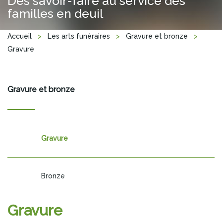
Des savoir-faire au service des
familles en deuil
Vous êtes ici
Accueil
>
Les arts funéraires
>
Gravure et bronze
>
Gravure
Gravure et bronze
Gravure
Bronze
Gravure